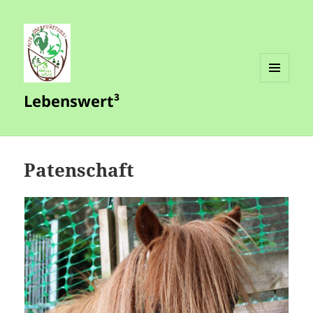
MENÜ
Lebenswert³
UND
WIDGETS
Patenschaft